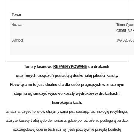
Towar
Nazwa
Toner Cyan
C505L 3.5
Symbol
JW-S2670
Tonery laserowe
REFABRYKOWANE
do drukarek
oraz innych urządzeń posiadają doskonałej jakości kasety.
Rozwiązanie to jest idealne dla dla osób pragnących w znacznym
stopniu ograniczyć wysokie koszty wydruków w drukarkach i
kserokopiarkach.
Znaczna część
tonerów
otrzymywana jest stosując technologię recyklingu.
Zużyte kasety trafiają do demontażu, gdzie po rozłożeniu podlegają bardzo
szczegółowej ocenie technicznej, jeśli pozytywnie przejdą kontrolę