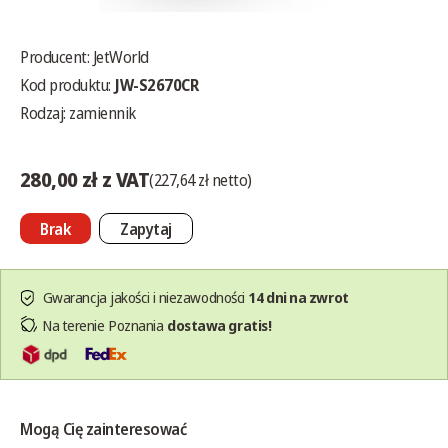
Producent:
JetWorld
Kod produktu:
JW-S2670CR
Rodzaj: zamiennik
280,00 zł z VAT
(227,64 zł netto)
Brak
Zapytaj
Gwarancja jakości i niezawodności
14 dni na zwrot
Na terenie Poznania
dostawa gratis!
Mogą Cię zainteresować