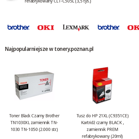
refabrykowany CLT-C505L (3,5 tys.)
Najpopularniejsze w tonery.poznan.pl
Toner Black Czarny Brother
Tusz do HP 21XL (C9351CE)
TN1030XL zamiennik TN-
Kartridż czarny BLACK ,
1030 TN-1050 (2.000 str.)
zamiennik PREM
refabrykowany (20ml)