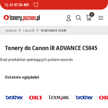
61 87 00 499
0
Jesteś tu:
Canon iR
iR ADVANCE C5045
Tonery do Canon iR ADVANCE C5045
Brak produktów spełniających podane warunki
Ostatnio oglądałeś