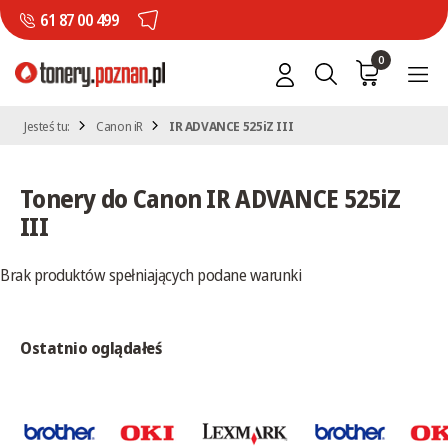
61 87 00 499
0
Jesteś tu:
Canon iR
IR ADVANCE 525iZ III
Tonery do Canon IR ADVANCE 525iZ
III
Brak produktów spełniających podane warunki
Ostatnio oglądałeś