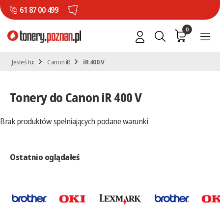
61 87 00 499
0
Jesteś tu:
Canon iR
iR 400 V
Tonery do Canon iR 400 V
Brak produktów spełniających podane warunki
Ostatnio oglądałeś