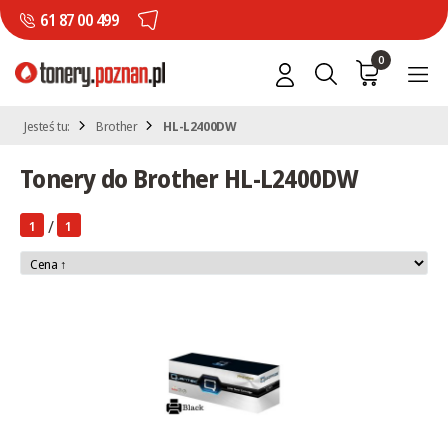
61 87 00 499
0
Jesteś tu:
Brother
HL-L2400DW
Tonery do Brother HL-L2400DW
/
1
1