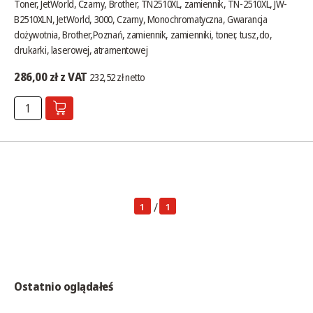
Toner, JetWorld, Czarny, Brother, TN2510XL, zamiennik, TN-2510XL, JW-
B2510XLN, JetWorld, 3000, Czarny, Monochromatyczna, Gwarancja
dożywotnia, Brother,Poznań, zamiennik, zamienniki, toner, tusz,do,
drukarki, laserowej, atramentowej
286,00 zł z VAT
232,52 zł netto
/
1
1
Ostatnio oglądałeś