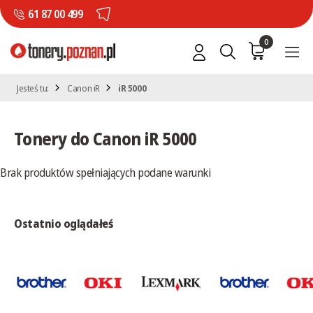
61 87 00 499
0
Jesteś tu:
Canon iR
iR 5000
Tonery do Canon iR 5000
Brak produktów spełniających podane warunki
Ostatnio oglądałeś