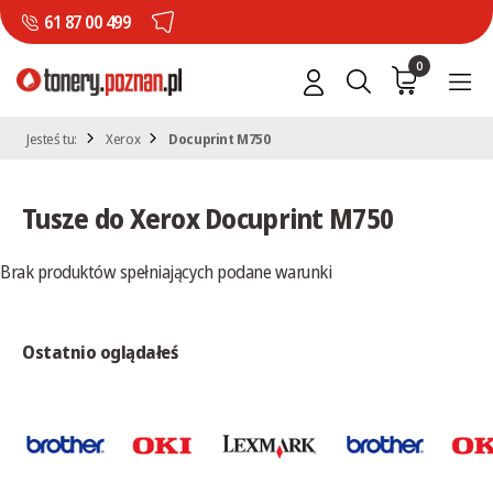
61 87 00 499
0
Jesteś tu:
Xerox
Docuprint M750
Tusze do Xerox Docuprint M750
Brak produktów spełniających podane warunki
Ostatnio oglądałeś