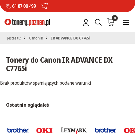
61 87 00 499
0
Jesteś tu:
Canon iR
IR ADVANCE DX C7765i
Tonery do Canon IR ADVANCE DX
C7765i
Brak produktów spełniających podane warunki
Ostatnio oglądałeś