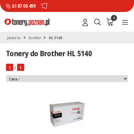
61 87 00 499
0
Jesteś tu:
Brother
HL 5140
Tonery do Brother HL 5140
/
1
1