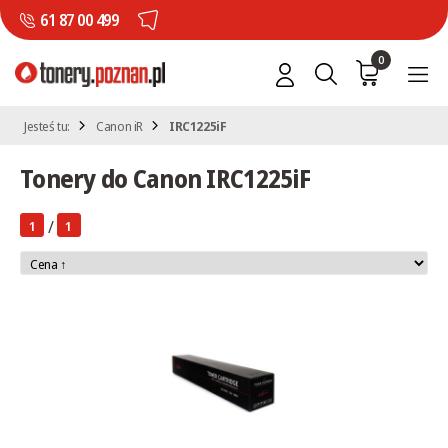
61 87 00 499
0
Jesteś tu:
Canon iR
IRC1225iF
Tonery do Canon IRC1225iF
/
1
1