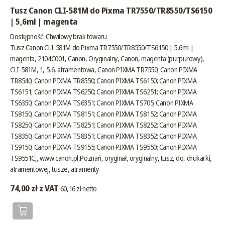
Tusz Canon CLI-581M do Pixma TR7550/TR8550/TS6150
| 5,6ml | magenta
Dostępność:
Chwilowy brak towaru
Tusz Canon CLI-581M do Pixma TR7550/TR8550/TS6150 | 5,6ml |
magenta, 2104C001, Canon, Oryginalny, Canon, magenta (purpurowy),
CLI-581M, 1, 5,6, atramentowa, Canon PIXMA TR7550; Canon PIXMA
TR8540; Canon PIXMA TR8550; Canon PIXMA TS6150; Canon PIXMA
TS6151; Canon PIXMA TS6250; Canon PIXMA TS6251; Canon PIXMA
TS6350; Canon PIXMA TS6351; Canon PIXMA TS705; Canon PIXMA
TS8150; Canon PIXMA TS8151; Canon PIXMA TS8152; Canon PIXMA
TS8250; Canon PIXMA TS8251; Canon PIXMA TS8252; Canon PIXMA
TS8350; Canon PIXMA TS8351; Canon PIXMA TS8352; Canon PIXMA
TS9150; Canon PIXMA TS9155; Canon PIXMA TS9550; Canon PIXMA
TS9551C;,
www.canon.pl
,Poznań, oryginał, oryginalny, tusz, do, drukarki,
atramentowej, tusze, atramenty
74,00 zł z VAT
60,16 zł netto