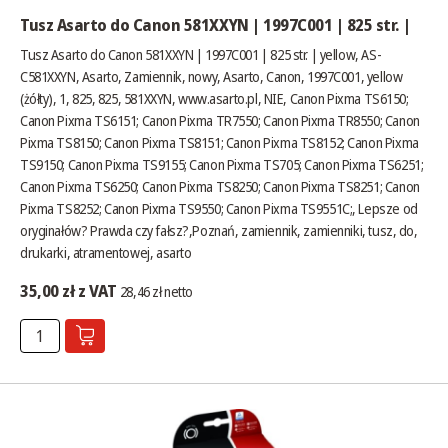
Tusz Asarto do Canon 581XXYN | 1997C001 | 825 str. |
Tusz Asarto do Canon 581XXYN | 1997C001 | 825 str. | yellow, AS-
C581XXYN, Asarto, Zamiennik, nowy, Asarto, Canon, 1997C001, yellow
(żółty), 1, 825, 825, 581XXYN,
www.asarto.pl
, NIE, Canon Pixma TS6150;
Canon Pixma TS6151; Canon Pixma TR7550; Canon Pixma TR8550; Canon
Pixma TS8150; Canon Pixma TS8151; Canon Pixma TS8152; Canon Pixma
TS9150; Canon Pixma TS9155; Canon Pixma TS705; Canon Pixma TS6251;
Canon Pixma TS6250; Canon Pixma TS8250; Canon Pixma TS8251; Canon
Pixma TS8252; Canon Pixma TS9550; Canon Pixma TS9551C;,
Lepsze od
oryginałów? Prawda czy fałsz?
,Poznań, zamiennik, zamienniki, tusz, do,
drukarki, atramentowej, asarto
35,00 zł z VAT
28,46 zł netto