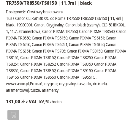
TR7550/TR8550/TS6150 | 11,7ml | black
Dostępność:
Chwilowy brak towaru
Tusz Canon CLI-581BK XXL do Pixma TR7550/TR8550/TS6150 | 11,7ml |
black, 1998C001, Canon, Oryginalny, Canon, black (czarny), CLI-581BK XXL,
1, 11,7, atramentowa, Canon PIXMA TR7550; Canon PIXMA TR8540; Canon
PIXMA TR8550; Canon PIXMA TS6150; Canon PIXMA TS6151; Canon
PIXMA TS6250; Canon PIXMA TS6251; Canon PIXMA TS6350; Canon
PIXMA TS6351; Canon PIXMA TS705; Canon PIXMA TS8150; Canon PIXMA
TS8151; Canon PIXMA TS8152; Canon PIXMA TS8250; Canon PIXMA
TS8251; Canon PIXMA TS8252; Canon PIXMA TS8350; Canon PIXMA
TS8351; Canon PIXMA TS8352; Canon PIXMA TS9150; Canon PIXMA
TS9155; Canon PIXMA TS9550; Canon PIXMA TS9551C;,
www.canon.pl
,Poznań, oryginał, oryginalny, tusz, do, drukarki,
atramentowej, tusze, atramenty
131,00 zł z VAT
106,50 zł netto