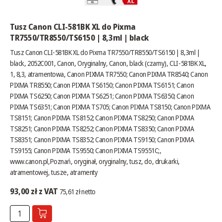
Tusz Canon CLI-581BK XL do Pixma
TR7550/TR8550/TS6150 | 8,3ml | black
Tusz Canon CLI-581BK XL do Pixma TR7550/TR8550/TS6150 | 8,3ml |
black, 2052C001, Canon, Oryginalny, Canon, black (czarny), CLI-581BK XL,
1, 8,3, atramentowa, Canon PIXMA TR7550; Canon PIXMA TR8540; Canon
PIXMA TR8550; Canon PIXMA TS6150; Canon PIXMA TS6151; Canon
PIXMA TS6250; Canon PIXMA TS6251; Canon PIXMA TS6350; Canon
PIXMA TS6351; Canon PIXMA TS705; Canon PIXMA TS8150; Canon PIXMA
TS8151; Canon PIXMA TS8152; Canon PIXMA TS8250; Canon PIXMA
TS8251; Canon PIXMA TS8252; Canon PIXMA TS8350; Canon PIXMA
TS8351; Canon PIXMA TS8352; Canon PIXMA TS9150; Canon PIXMA
TS9155; Canon PIXMA TS9550; Canon PIXMA TS9551C;,
www.canon.pl
,Poznań, oryginał, oryginalny, tusz, do, drukarki,
atramentowej, tusze, atramenty
93,00 zł z VAT
75,61 zł netto