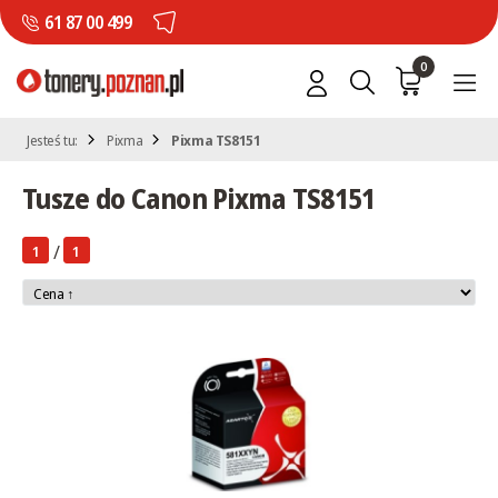
61 87 00 499
0
Jesteś tu:
Pixma
Pixma TS8151
Tusze do Canon Pixma TS8151
/
1
1