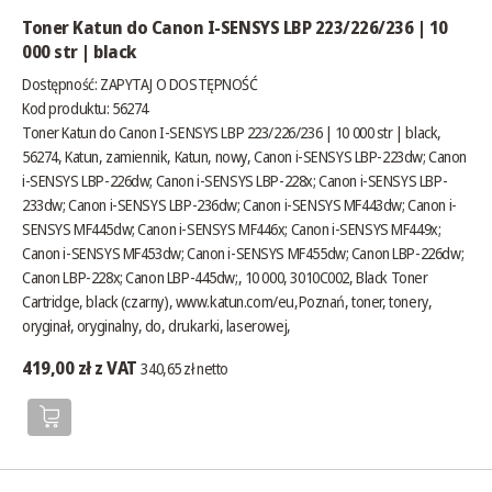
Toner Katun do Canon I-SENSYS LBP 223/226/236 | 10
000 str | black
Dostępność:
ZAPYTAJ O DOSTĘPNOŚĆ
Kod produktu: 56274
Toner Katun do Canon I-SENSYS LBP 223/226/236 | 10 000 str | black,
56274, Katun, zamiennik, Katun, nowy, Canon i-SENSYS LBP-223dw; Canon
i-SENSYS LBP-226dw; Canon i-SENSYS LBP-228x; Canon i-SENSYS LBP-
233dw; Canon i-SENSYS LBP-236dw; Canon i-SENSYS MF443dw; Canon i-
SENSYS MF445dw; Canon i-SENSYS MF446x; Canon i-SENSYS MF449x;
Canon i-SENSYS MF453dw; Canon i-SENSYS MF455dw; Canon LBP-226dw;
Canon LBP-228x; Canon LBP-445dw;, 10 000, 3010C002, Black Toner
Cartridge, black (czarny),
www.katun.com/eu
,Poznań, toner, tonery,
oryginał, oryginalny, do, drukarki, laserowej,
419,00 zł z VAT
340,65 zł netto