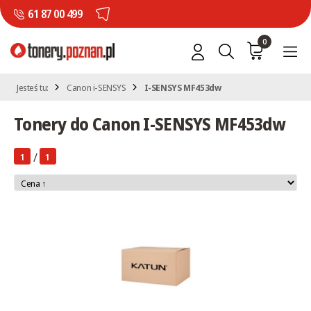
61 87 00 499
0
Jesteś tu:
Canon i-SENSYS
I-SENSYS MF453dw
Tonery do Canon I-SENSYS MF453dw
/
1
1