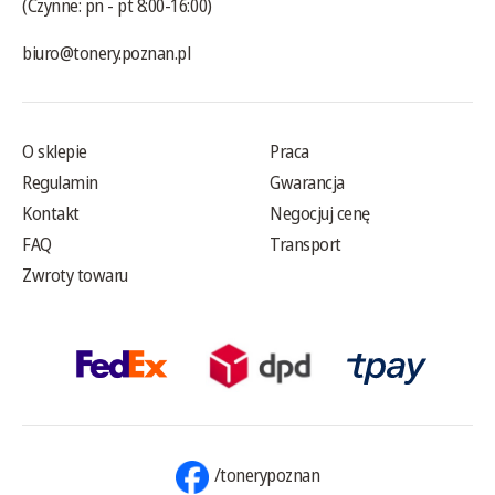
(Czynne: pn - pt 8:00-16:00)
biuro@tonery.poznan.pl
O sklepie
Praca
Regulamin
Gwarancja
Kontakt
Negocjuj cenę
FAQ
Transport
Zwroty towaru
/tonerypoznan