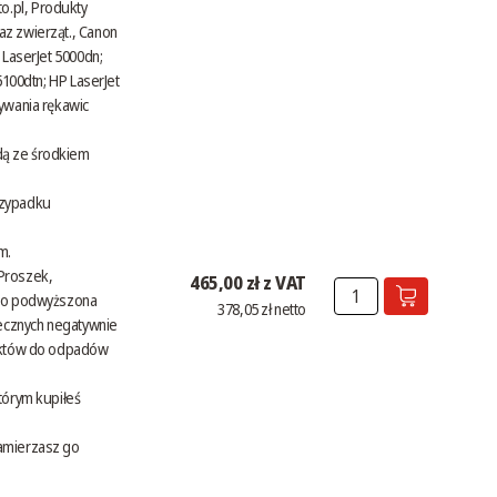
o.pl
, Produkty
az zwierząt., Canon
 LaserJet 5000dn;
5100dtn; HP LaserJet
ywania rękawic
dą ze środkiem
rzypadku
m.
 Proszek,
465,00 zł z VAT
wno podwyższona
378,05 zł netto
necznych negatywnie
duktów do odpadów
tórym kupiłeś
zamierzasz go