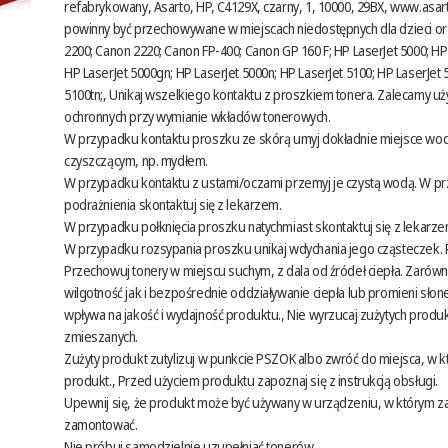
refabrykowany, Asarto, HP, C4129X, czarny, 1, 10000, 29BX,
www.asart
powinny być przechowywane w miejscach niedostępnych dla dzieci or
2200; Canon 2220; Canon FP-400; Canon GP 160 F; HP LaserJet 5000; HP
HP LaserJet 5000gn; HP LaserJet 5000n; HP LaserJet 5100; HP LaserJet 
5100tn;, Unikaj wszelkiego kontaktu z proszkiem tonera. Zalecamy uż
ochronnych przy wymianie wkładów tonerowych.
W przypadku kontaktu proszku ze skórą umyj dokładnie miejsce wo
czyszczącym, np. mydłem.
W przypadku kontaktu z ustami/oczami przemyj je czystą wodą. W p
podrażnienia skontaktuj się z lekarzem.
W przypadku połknięcia proszku natychmiast skontaktuj się z lekarze
W przypadku rozsypania proszku unikaj wdychania jego cząsteczek.
Przechowuj tonery w miejscu suchym, z dala od źródeł ciepła. Zaró
wilgotność jak i bezpośrednie oddziaływanie ciepła lub promieni sło
wpływa na jakość i wydajność produktu., Nie wyrzucaj zużytych pro
zmieszanych.
Zużyty produkt zutylizuj w punkcie PSZOK albo zwróć do miejsca, w k
produkt., Przed użyciem produktu zapoznaj się z instrukcją obsługi.
Upewnij się, że produkt może być używany w urządzeniu, w którym 
zamontować.
Nie próbuj samodzielnie uzupełniać tonerów.