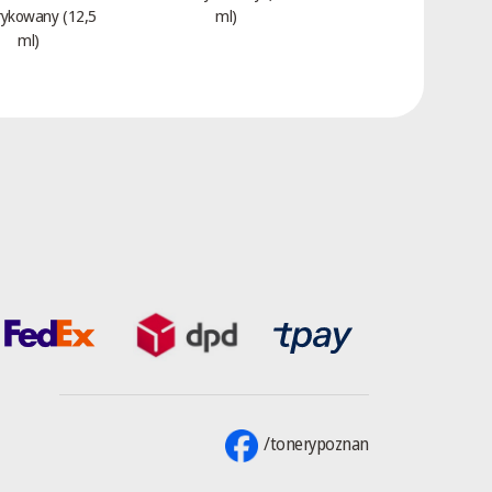
(2,7 tys.)
rykowany (12,5
ml)
ml)
/tonerypoznan