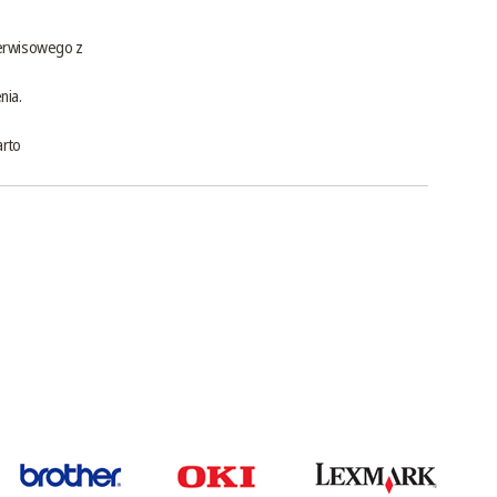
serwisowego z
nia.
arto