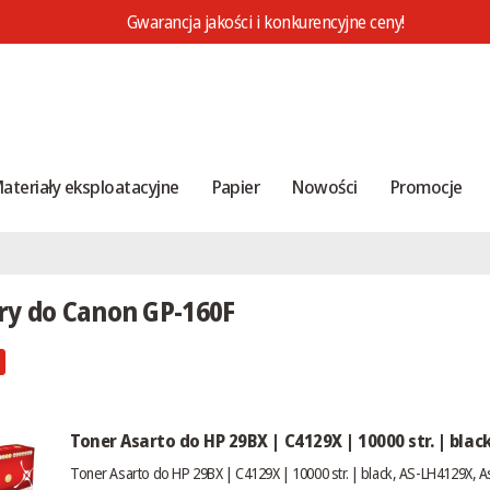
Gwarancja jakości i konkurencyjne ceny!
ateriały eksploatacyjne
Papier
Nowości
Promocje
ry do Canon GP-160F
Toner Asarto do HP 29BX | C4129X | 10000 str. | blac
Toner Asarto do HP 29BX | C4129X | 10000 str. | black, AS-LH4129X, A