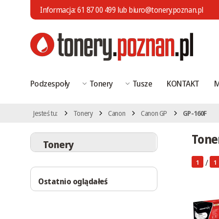
Informacja:
61 87 00 499
lub
biuro@tonery.poznan.pl
Podzespoły
Tonery
Tusze
KONTAKT
M
Jesteś tu:
Tonery
Canon
Canon GP
GP-160F
Tone
Tonery
/
1
1
Ostatnio oglądałeś