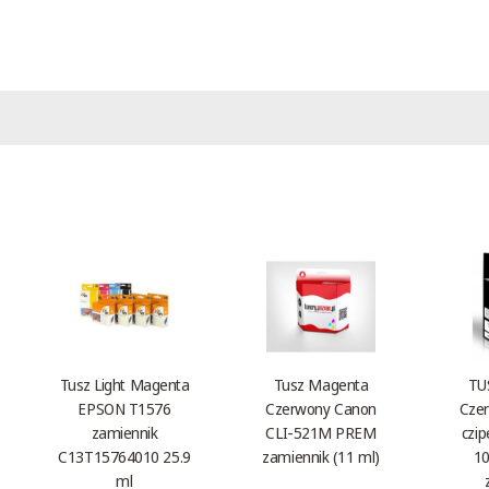
Tusz Light Magenta
Tusz Magenta
TU
EPSON T1576
Czerwony Canon
Czer
zamiennik
CLI-521M PREM
czi
C13T15764010 25.9
zamiennik (11 ml)
10
ml