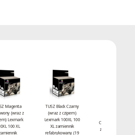
SZ Magenta
TUSZ Black Czarny
wony (wraz z
(wraz z czipem)
Toner Magenta
pem) Lexmark
Lexmark 100XL 100
Czerwony HP 312A
0XL 100 XL
XL zamiennik
zamiennik CF383A
zamiennik
refabrykowany (19