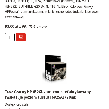
Butelka, Black, HP, 1L, Tusz, Pigmentowy, (Pigment), INK-MATE,
HIMB920, BUT-HIMB-920_BK_1L, THI, 1L, Black, Kolorowa, 6 m-cy,
HP,Poznań, zamiennik, zamienniki, toner, tusz,do, drukarki, laserowej,
atramentowej
93,00 zł z VAT
75,61 zł netto
Tusz Czarny HP 652XL zamiennik refabrykowany
(wskazuje poziom tuszu) F6V25AE (20ml)
Dostępność:
stale