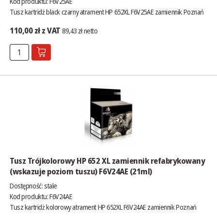
Kod produktu: F6V25AE
Tusz kartridż black czarny atrament HP 652XL F6V25AE zamiennik Poznań
110,00 zł z VAT
89,43 zł netto
Tusz Trójkolorowy HP 652 XL zamiennik refabrykowany
(wskazuje poziom tuszu) F6V24AE (21ml)
Dostępność:
stale
Kod produktu: F6V24AE
Tusz kartridż kolorowy atrament HP 652XL F6V24AE zamiennik Poznań