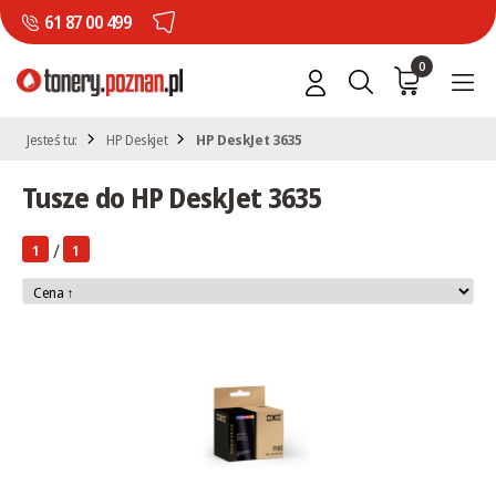
61 87 00 499
0
Jesteś tu:
HP Deskjet
HP DeskJet 3635
Tusze do HP DeskJet 3635
/
1
1