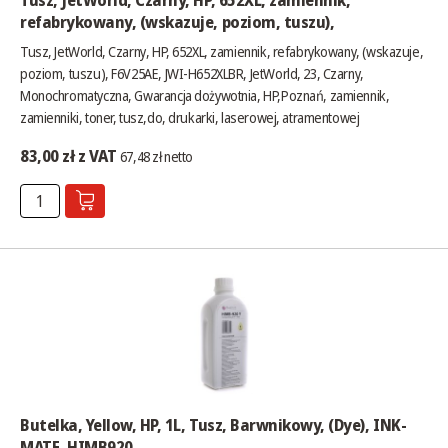
refabrykowany, (wskazuje, poziom, tuszu),
Tusz, JetWorld, Czarny, HP, 652XL, zamiennik, refabrykowany, (wskazuje,
poziom, tuszu), F6V25AE, JWI-H652XLBR, JetWorld, 23, Czarny,
Monochromatyczna, Gwarancja dożywotnia, HP,Poznań, zamiennik,
zamienniki, toner, tusz,do, drukarki, laserowej, atramentowej
83,00 zł z VAT
67,48 zł netto
Butelka, Yellow, HP, 1L, Tusz, Barwnikowy, (Dye), INK-
MATE, HIMB920