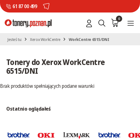
61 87 00 499
0
Jesteś tu:
Xerox WorkCentre
WorkCentre 6515/DNI
Tonery do Xerox WorkCentre
6515/DNI
Brak produktów spełniających podane warunki
Ostatnio oglądałeś