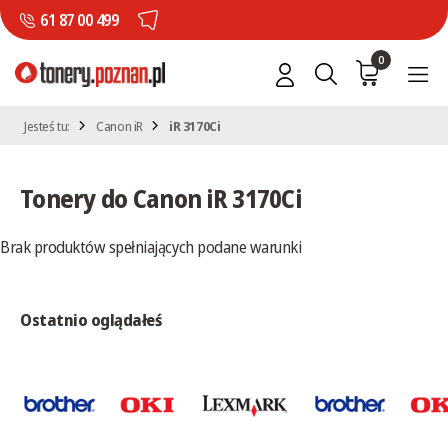
61 87 00 499
0
Jesteś tu:
Canon iR
iR 3170Ci
Tonery do Canon iR 3170Ci
Brak produktów spełniających podane warunki
Ostatnio oglądałeś