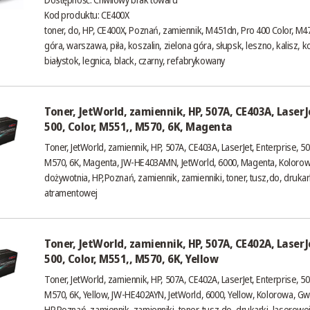
Kod produktu: CE400X
toner, do, HP, CE400X, Poznań, zamiennik, M451dn, Pro 400 Color, M4
góra, warszawa, piła, koszalin, zielona góra, słupsk, leszno, kalisz, k
białystok, legnica, black, czarny, refabrykowany
Toner, JetWorld, zamiennik, HP, 507A, CE403A, LaserJe
500, Color, M551,, M570, 6K, Magenta
Toner, JetWorld, zamiennik, HP, 507A, CE403A, LaserJet, Enterprise, 50
M570, 6K, Magenta, JW-HE403AMN, JetWorld, 6000, Magenta, Kolorow
dożywotnia, HP,Poznań, zamiennik, zamienniki, toner, tusz,do, drukar
atramentowej
Toner, JetWorld, zamiennik, HP, 507A, CE402A, LaserJe
500, Color, M551,, M570, 6K, Yellow
Toner, JetWorld, zamiennik, HP, 507A, CE402A, LaserJet, Enterprise, 50
M570, 6K, Yellow, JW-HE402AYN, JetWorld, 6000, Yellow, Kolorowa, Gw
HP,Poznań, zamiennik, zamienniki, toner, tusz,do, drukarki, laserowe