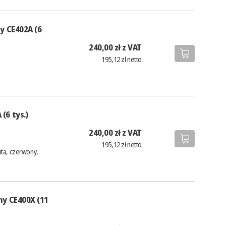
y CE402A (6
240,00 zł z VAT
195,12 zł netto
(6 tys.)
240,00 zł z VAT
195,12 zł netto
nta, czerwony,
ny CE400X (11