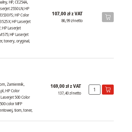
nalny, HP, CE254A,
serJet 2550 LN; HP
107,00 zł z VAT
M3530 FS; HP Color
86,99 zł netto
3525 X; HP LaserJet
; HP LaserJet
 M575; HP LaserJet
r, tonery, oryginał,
iom, Zamiennik,
169,00 zł z VAT
pl
, HP Color
137,40 zł netto
 Laserjet 500 Color
 500 color MFP
ntowej, tiom, toner,