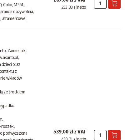
0, Color, M551,,
233,33 zł netto
arancja dożywotnia,
j, atramentowej
arto, Zamiennik,
.asarto.pl
,
 dzieci oraz
kontaktu z
anie wkładów
dą ze środkiem
rzypadku
m.
 Proszek,
539,00 zł z VAT
wno podwyższona
438,21 zł netto
necznych negatywnie