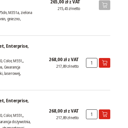
265,00 zł z VAT
215,45 zł netto
75dn, M351a, zielona
onin, gniezno,
t, Enterprise,
268,00 zł z VAT
0, Color, M551,,
217,89 zł netto
a, Gwarancja
ki, laserowej,
t, Enterprise,
268,00 zł z VAT
0, Color, M551,,
217,89 zł netto
arancja dożywotnia,
j, atramentowej