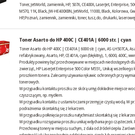
Toner, JetWorld, zamiennik, HP, 507X, CE400X, LaserJet, Enterprise, 50
M570, 11K, Black, JW-HE400XBN, JetWorld, 11000, Black, Kolorowa, Gw
HP,Poznań, zamiennik, zamienniki, toner, tusz,do, drukarki, laserowe
Toner Asarto do HP 400C | CE401A | 6000 str. | cyan
Toner Asarto do HP 400C | CE401A | 6000 str. | cyan, AS-LH507CA, As
refabrykowany, Asarto, HP, CE401A, cyan (błękitny), 1, 6000, 400C,
www
Produkty powinny być przechowywane w miejscach niedostępnych dla
zwierząt., HP LaserJet Enterprise 500 Color M551;, Unikaj wszelkiego 
proszkiem tonera. Zalecamy używania rękawic ochronnych przy wymi
tonerowych.
W przypadku kontaktu proszku ze skórą umyj dokładnie miejsce wo
czyszczącym, np. mydłem.
W przypadku kontaktu z ustami/oczami przemyj je czystą wodą. W p
podrażnienia skontaktuj się z lekarzem.
W przypadku połknięcia proszku natychmiast skontaktuj się z lekarze
W przypadku rozsypania proszku unikaj wdychania jego cząsteczek.
Przechowuj tonery w miejscu suchym, z dala od źródeł ciepła. Zaró
wilgotność jak i bezpośrednie oddziaływanie ciepła lub promieni sło