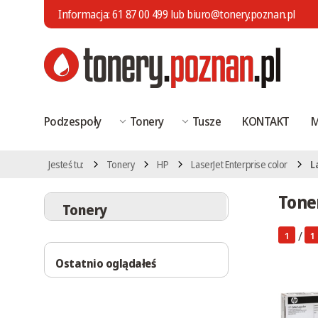
Informacja:
61 87 00 499
lub
biuro@tonery.poznan.pl
Podzespoły
Tonery
Tusze
KONTAKT
M
Jesteś tu:
Tonery
HP
LaserJet Enterprise color
L
Toner
Tonery
/
1
1
Ostatnio oglądałeś