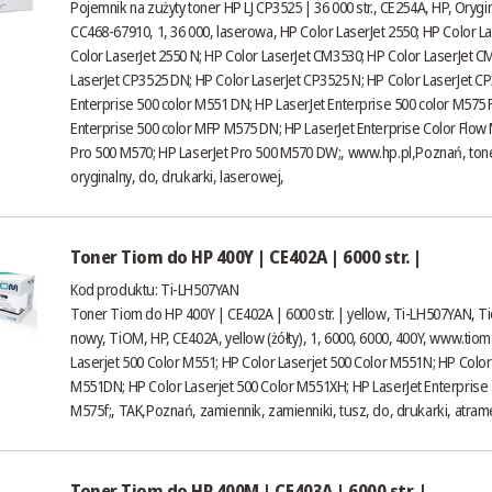
Pojemnik na zużyty toner HP LJ CP3525 | 36 000 str., CE254A, HP, Orygi
CC468-67910, 1, 36 000, laserowa, HP Color LaserJet 2550; HP Color La
Color LaserJet 2550 N; HP Color LaserJet CM3530; HP Color LaserJet C
LaserJet CP3525 DN; HP Color LaserJet CP3525 N; HP Color LaserJet CP
Enterprise 500 color M551 DN; HP LaserJet Enterprise 500 color M575 F
Enterprise 500 color MFP M575 DN; HP LaserJet Enterprise Color Flow
Pro 500 M570; HP LaserJet Pro 500 M570 DW;,
www.hp.pl
,Poznań, tone
oryginalny, do, drukarki, laserowej,
Toner Tiom do HP 400Y | CE402A | 6000 str. |
Kod produktu: Ti-LH507YAN
Toner Tiom do HP 400Y | CE402A | 6000 str. | yellow, Ti-LH507YAN, T
nowy, TiOM, HP, CE402A, yellow (żółty), 1, 6000, 6000, 400Y,
www.tiom.
Laserjet 500 Color M551; HP Color Laserjet 500 Color M551N; HP Color
M551DN; HP Color Laserjet 500 Color M551XH; HP LaserJet Enterprise
M575f;, TAK,Poznań, zamiennik, zamienniki, tusz, do, drukarki, atrame
Toner Tiom do HP 400M | CE403A | 6000 str. |