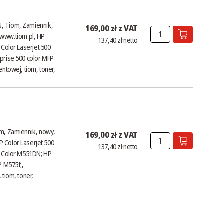
, Tiom, Zamiennik,
169,00 zł z VAT
www.tiom.pl
, HP
137,40 zł netto
 Color Laserjet 500
prise 500 color MFP
ntowej, tiom, toner,
om, Zamiennik, nowy,
169,00 zł z VAT
HP Color Laserjet 500
137,40 zł netto
00 Color M551DN; HP
P M575f;,
 tiom, toner,