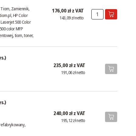
, Tiom, Zamiennik,
176,00 zł z VAT
iom.pl
, HP Color
143,09 zł netto
 Laserjet 500 Color
 500 color MFP
ntowej, tiom, toner,
s.)
235,00 zł z VAT
191,06 zł netto
s.)
240,00 zł z VAT
195,12 zł netto
 refabrykowany,