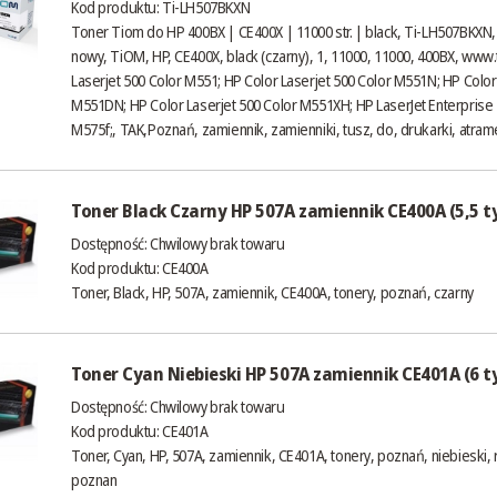
Kod produktu: Ti-LH507BKXN
Toner Tiom do HP 400BX | CE400X | 11000 str. | black, Ti-LH507BKXN
nowy, TiOM, HP, CE400X, black (czarny), 1, 11000, 11000, 400BX,
www.t
Laserjet 500 Color M551; HP Color Laserjet 500 Color M551N; HP Color
M551DN; HP Color Laserjet 500 Color M551XH; HP LaserJet Enterprise
M575f;, TAK,Poznań, zamiennik, zamienniki, tusz, do, drukarki, atrame
Toner Black Czarny HP 507A zamiennik CE400A (5,5 ty
Dostępność:
Chwilowy brak towaru
Kod produktu: CE400A
Toner, Black, HP, 507A, zamiennik, CE400A, tonery, poznań, czarny
Toner Cyan Niebieski HP 507A zamiennik CE401A (6 ty
Dostępność:
Chwilowy brak towaru
Kod produktu: CE401A
Toner, Cyan, HP, 507A, zamiennik, CE401A, tonery, poznań, niebieski,
poznan