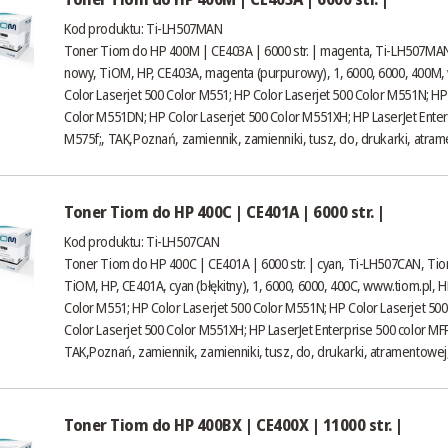
Kod produktu: Ti-LH507MAN
Toner Tiom do HP 400M | CE403A | 6000 str. | magenta, Ti-LH507MAN
nowy, TiOM, HP, CE403A, magenta (purpurowy), 1, 6000, 6000, 400M,
Color Laserjet 500 Color M551; HP Color Laserjet 500 Color M551N; HP
Color M551DN; HP Color Laserjet 500 Color M551XH; HP LaserJet Enter
M575f;, TAK,Poznań, zamiennik, zamienniki, tusz, do, drukarki, atrame
Toner Tiom do HP 400C | CE401A | 6000 str. |
Kod produktu: Ti-LH507CAN
Toner Tiom do HP 400C | CE401A | 6000 str. | cyan, Ti-LH507CAN, Ti
TiOM, HP, CE401A, cyan (błękitny), 1, 6000, 6000, 400C,
www.tiom.pl
, 
Color M551; HP Color Laserjet 500 Color M551N; HP Color Laserjet 5
Color Laserjet 500 Color M551XH; HP LaserJet Enterprise 500 color MF
TAK,Poznań, zamiennik, zamienniki, tusz, do, drukarki, atramentowej,
Toner Tiom do HP 400BX | CE400X | 11000 str. |