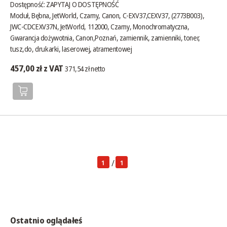
Dostępność:
ZAPYTAJ O DOSTĘPNOŚĆ
Moduł, Bębna, JetWorld, Czarny, Canon, C-EXV37,CEXV37, (2773B003),
JWC-CDCEXV37N, JetWorld, 112000, Czarny, Monochromatyczna,
Gwarancja dożywotnia, Canon,Poznań, zamiennik, zamienniki, toner,
tusz,do, drukarki, laserowej, atramentowej
457,00 zł z VAT
371,54 zł netto
/
1
1
Ostatnio oglądałeś