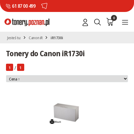
61 87 00 499
0
Jesteś tu:
Canon iR
iR1730i
Tonery do Canon iR1730i
/
1
1