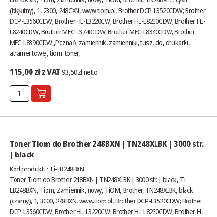
(błękitny), 1, 2300, 248CXN,
www.tiom.pl
, Brother DCP-L3520CDW; Brother
DCP-L3560CDW; Brother HL-L3220CW; Brother HL-L8230CDW; Brother HL-
L8240CDW; Brother MFC-L3740CDW; Brother MFC-L8340CDW; Brother
MFC-L8390CDW;,Poznań, zamiennik, zamienniki, tusz, do, drukarki,
atramentowej, tiom, toner,
115,00 zł z VAT
93,50 zł netto
Toner Tiom do Brother 248BXN | TN248XLBK | 3000 str.
| black
Kod produktu: Ti-LB248BXN
Toner Tiom do Brother 248BXN | TN248XLBK | 3000 str. | black, Ti-
LB248BXN, Tiom, Zamiennik, nowy, TiOM, Brother, TN248XLBK, black
(czarny), 1, 3000, 248BXN,
www.tiom.pl
, Brother DCP-L3520CDW; Brother
DCP-L3560CDW; Brother HL-L3220CW; Brother HL-L8230CDW; Brother HL-