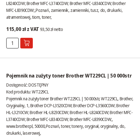
L8240CDW; Brother MFC-L3740CDW; Brother MFC-L8340CDW; Brother
MFC-L8390CDW;,Poznań, zamiennik, zamienniki, tusz, do, drukarki,
atramentowej, tiom, toner,
115,00 zł z VAT
93,50 zł netto
Pojemnik na zużyty toner Brother WT229CL | 50 000str
Dostępność:
DOSTĘPNY
Kod produktu: WT229CL
Pojemnik na zużyty toner Brother WT229CL | 50 000str, WT229CL, Brother,
Oryginalny, 1, Brother DCP-L3520CDW; Brother DCP-L3560CDW; Brother
HL-L3210CW; Brother HL-L8230CDW; Brother HL-L8240CDW; Brother MFC-
L3740CDW; Brother MFC-L8340CDW; Brother MFC-L8390CDW;,
www.brother.pl
, 50000,Poznań, toner, tonery, oryginał, oryginalny, do,
drukarki, laserowej,