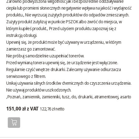
Zarówno podwyższona wilgotność jak i bezpośrednie oddziaływanie
ciepła lub promieni słonecznych negatywnie wpływa na jakość i wydajność
produktu., Nie wyrzucaj zużytych produktów do odpadów zmieszanych.
Zużyty produkt zutylizuj w punkcie PSZOK albo zwróć do miejsca, w
którym kupiłeś produkt., Przed użyciem produktu zapoznaj się z
instrukcją obsługi.
Upewnij się, że produkt może być używany w urządzeniu, w którym
zamierzasz go zamontować.
Nie próbuj samodzielnie uzupełniać tonerów.
Przed wymianą tonera upewnij się, że urządzenie jest wyłączone.
Regularnie czyść wnętrze drukarki. Zalecamy używanie odkurzacza
serwisowego z filtrem.
Unikaj używania silnych środków chemicznych do czyszczenia urządzenia.
Nie używaj produktów uszkodzonych.
,Poznań, zamiennik, zamienniki, tusz, do, drukarki, atramentowej, asarto
151,00 zł z VAT
122,76 zł netto