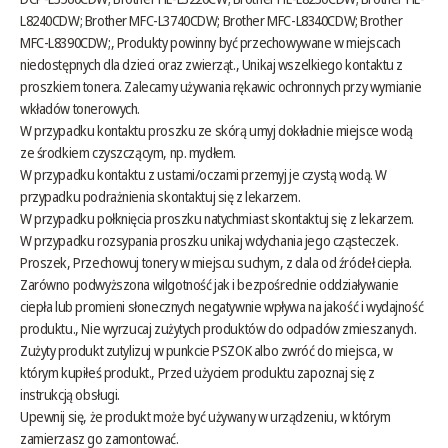
L8240CDW; Brother MFC-L3740CDW; Brother MFC-L8340CDW; Brother
MFC-L8390CDW;, Produkty powinny być przechowywane w miejscach
niedostępnych dla dzieci oraz zwierząt., Unikaj wszelkiego kontaktu z
proszkiem tonera. Zalecamy używania rękawic ochronnych przy wymianie
wkładów tonerowych.
W przypadku kontaktu proszku ze skórą umyj dokładnie miejsce wodą
ze środkiem czyszczącym, np. mydłem.
W przypadku kontaktu z ustami/oczami przemyj je czystą wodą. W
przypadku podrażnienia skontaktuj się z lekarzem.
W przypadku połknięcia proszku natychmiast skontaktuj się z lekarzem.
W przypadku rozsypania proszku unikaj wdychania jego cząsteczek.
Proszek, Przechowuj tonery w miejscu suchym, z dala od źródeł ciepła.
Zarówno podwyższona wilgotność jak i bezpośrednie oddziaływanie
ciepła lub promieni słonecznych negatywnie wpływa na jakość i wydajność
produktu., Nie wyrzucaj zużytych produktów do odpadów zmieszanych.
Zużyty produkt zutylizuj w punkcie PSZOK albo zwróć do miejsca, w
którym kupiłeś produkt., Przed użyciem produktu zapoznaj się z
instrukcją obsługi.
Upewnij się, że produkt może być używany w urządzeniu, w którym
zamierzasz go zamontować.