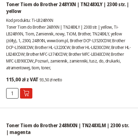
Toner Tiom do Brother 248YXN | TN248XLY | 2300 str. |
yellow
Kod produktu: Ti-LB248YXN
Toner Tiom do Brother 248YXN | TN248XLY | 2300 str. | yellow, Ti-
LB248YXN, Tiom, Zamiennik, nowy, TiOM, Brother, TN248XLY, yellow
(żółty), 1, 2300, 248YXN,
www.tiom.pl
, Brother DCP-L3520CDW; Brother
DCP-L3560CDW; Brother HL-L3220CW; Brother HL-L8230CDW; Brother HL-
L8240CDW; Brother MFC-L3740CDW; Brother MFC-L8340CDW; Brother
MFC-L8390CDW;,Poznań, zamiennik, zamienniki, tusz, do, drukarki,
atramentowej, tiom, toner,
115,00 zł z VAT
93,50 zł netto
Toner Tiom do Brother 248MXN | TN248XLM | 2300 str.
| magenta