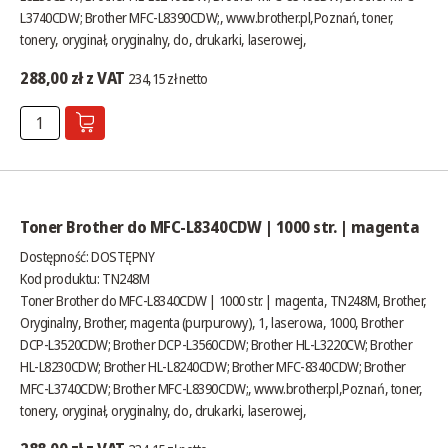
L3740CDW; Brother MFC-L8390CDW;,
www.brother.pl
,Poznań, toner,
tonery, oryginał, oryginalny, do, drukarki, laserowej,
288,00 zł z VAT
234,15 zł netto
Toner Brother do MFC-L8340CDW | 1000 str. | magenta
Dostępność:
DOSTĘPNY
Kod produktu: TN248M
Toner Brother do MFC-L8340CDW | 1000 str. | magenta, TN248M, Brother,
Oryginalny, Brother, magenta (purpurowy), 1, laserowa, 1000, Brother
DCP-L3520CDW; Brother DCP-L3560CDW; Brother HL-L3220CW; Brother
HL-L8230CDW; Brother HL-L8240CDW; Brother MFC-8340CDW; Brother
MFC-L3740CDW; Brother MFC-L8390CDW;,
www.brother.pl
,Poznań, toner,
tonery, oryginał, oryginalny, do, drukarki, laserowej,