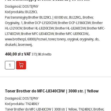
Dostępność:
DOSTĘPNY
Kod produktu: BU229CL
Pas transmisyjny Brother BU229CL | 60 000 str., BU229CL, Brother,
Oryginalny, 1, Brother DCP-L3520CDW; Brother DCP-L3560CDW; Brother
HL-L3210CW; Brother HL-L8230CDW; Brother HL-L8240CDW; Brother MFC-
L3740CDW; Brother MFC-L8340CDW; Brother MFC-L8390CDW;,
www.brother.pl
, 60000,Poznań, toner, tonery, oryginał, oryginalny, do,
drukarki, laserowej,
460,00 zł z VAT
373,98 zł netto
Toner Brother do MFC-L8340CDW | 3000 str. | Yellow
Dostępność:
DOSTĘPNY
Kod produktu: TN248XLY
Toner Brother do MFC-L8340CDW | 3000 str. | Yellow, TN248XLY, Brother,