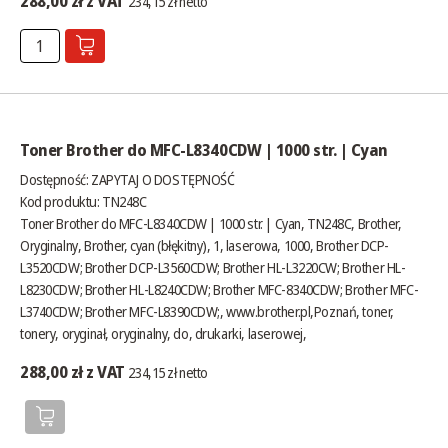
288,00 zł z VAT
234,15 zł netto
Toner Brother do MFC-L8340CDW | 1000 str. | Cyan
Dostępność:
ZAPYTAJ O DOSTĘPNOŚĆ
Kod produktu: TN248C
Toner Brother do MFC-L8340CDW | 1000 str. | Cyan, TN248C, Brother,
Oryginalny, Brother, cyan (błękitny), 1, laserowa, 1000, Brother DCP-
L3520CDW; Brother DCP-L3560CDW; Brother HL-L3220CW; Brother HL-
L8230CDW; Brother HL-L8240CDW; Brother MFC-8340CDW; Brother MFC-
L3740CDW; Brother MFC-L8390CDW;,
www.brother.pl
,Poznań, toner,
tonery, oryginał, oryginalny, do, drukarki, laserowej,
288,00 zł z VAT
234,15 zł netto