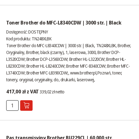
Toner Brother do MFC-L8340CDW | 3000 str. | Black
Dostępność:
DOSTĘPNY
Kod produktu: TN248XLBK
Toner Brother do MFC-L8340CDW | 3000 str. | Black, TN248XLBK, Brother,
Oryginalny, Brother, black (czarny), 1, laserowa, 3000, Brother DCP-
L3520CDW; Brother DCP-L3560CDW; Brother HL-L3220CW; Brother HL-
L8230CDW; Brother HL-L8240CDW; Brother MFC-8340CDW; Brother MFC-
L3740CDW; Brother MFC-L8390CDW;,
www.brother.pl
,Poznań, toner,
tonery, oryginał, oryginalny, do, drukarki, laserowej,
417,00 zł z VAT
339,02 zł netto
Pas transmisyjny Brother BU229CL | 60 000 str.