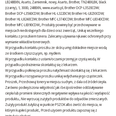
LB248BXN, Asarto, Zamiennik, nowy, Asarto, Brother, TN248XLBK, black
(czarny), 1, 3000, 248BXN,
www.asarto.pl
, Brother DCP-L3520CDW;
Brother DCP-L3560CDW; Brother HL-L3220CW; Brother HL-L8230CDW;
Brother HL-L8240CDW; Brother MFC-L3740CDW; Brother MFC-L8340CDW;
Brother MFC-L8390CDW;, Produkty powinny być przechowywane w
miejscach niedostępnych dla dzieci oraz zwierząt., Unikaj wszelkiego
kontaktu z proszkiem tonera. Zalecamy używania rękawic ochronnych przy
wymianie wkładów tonerowych.
W przypadku kontaktu proszku ze skórą umyj dokładnie miejsce wodą
ze środkiem czyszczącym, np. mydłem.
W przypadku kontaktu z ustami/oczami przemyj je czystą wodą. W
przypadku podrażnienia skontaktuj się z lekarzem.
W przypadku połknięcia proszku natychmiast skontaktuj się z lekarzem.
W przypadku rozsypania proszku unikaj wdychania jego cząsteczek.
Proszek, Przechowuj tonery w miejscu suchym, z dala od źródeł ciepła.
Zarówno podwyższona wilgotność jak i bezpośrednie oddziaływanie
ciepła lub promieni słonecznych negatywnie wpływa na jakość i wydajność
produktu., Nie wyrzucaj zużytych produktów do odpadów zmieszanych.
Zużyty produkt zutylizuj w punkcie PSZOK albo zwróć do miejsca, w
którym kupiłeś produkt., Przed użyciem produktu zapoznaj się z
instrukcją obsługi.