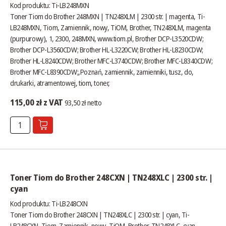
Kod produktu: Ti-LB248MXN
Toner Tiom do Brother 248MXN | TN248XLM | 2300 str. | magenta, Ti-
LB248MXN, Tiom, Zamiennik, nowy, TiOM, Brother, TN248XLM, magenta
(purpurowy), 1, 2300, 248MXN,
www.tiom.pl
, Brother DCP-L3520CDW;
Brother DCP-L3560CDW; Brother HL-L3220CW; Brother HL-L8230CDW;
Brother HL-L8240CDW; Brother MFC-L3740CDW; Brother MFC-L8340CDW;
Brother MFC-L8390CDW;,Poznań, zamiennik, zamienniki, tusz, do,
drukarki, atramentowej, tiom, toner,
115,00 zł z VAT
93,50 zł netto
Toner Tiom do Brother 248CXN | TN248XLC | 2300 str. |
cyan
Kod produktu: Ti-LB248CXN
Toner Tiom do Brother 248CXN | TN248XLC | 2300 str. | cyan, Ti-
LB248CXN, Tiom, Zamiennik, nowy, TiOM, Brother, TN248XLC, cyan