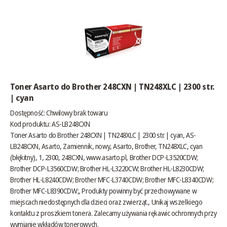
Toner Asarto do Brother 248CXN | TN248XLC | 2300 str.
| cyan
Dostępność:
Chwilowy brak towaru
Kod produktu: AS-LB248CXN
Toner Asarto do Brother 248CXN | TN248XLC | 2300 str. | cyan, AS-
LB248CXN, Asarto, Zamiennik, nowy, Asarto, Brother, TN248XLC, cyan
(błękitny), 1, 2300, 248CXN,
www.asarto.pl
, Brother DCP-L3520CDW;
Brother DCP-L3560CDW; Brother HL-L3220CW; Brother HL-L8230CDW;
Brother HL-L8240CDW; Brother MFC-L3740CDW; Brother MFC-L8340CDW;
Brother MFC-L8390CDW;, Produkty powinny być przechowywane w
miejscach niedostępnych dla dzieci oraz zwierząt., Unikaj wszelkiego
kontaktu z proszkiem tonera. Zalecamy używania rękawic ochronnych przy
wymianie wkładów tonerowych.