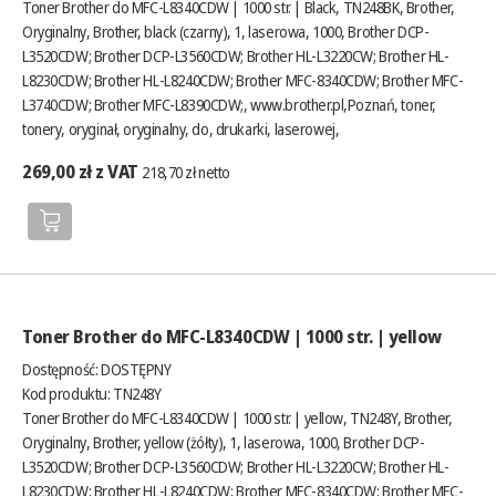
Toner Brother do MFC-L8340CDW | 1000 str. | Black, TN248BK, Brother,
Oryginalny, Brother, black (czarny), 1, laserowa, 1000, Brother DCP-
L3520CDW; Brother DCP-L3560CDW; Brother HL-L3220CW; Brother HL-
L8230CDW; Brother HL-L8240CDW; Brother MFC-8340CDW; Brother MFC-
L3740CDW; Brother MFC-L8390CDW;,
www.brother.pl
,Poznań, toner,
tonery, oryginał, oryginalny, do, drukarki, laserowej,
269,00 zł z VAT
218,70 zł netto
Toner Brother do MFC-L8340CDW | 1000 str. | yellow
Dostępność:
DOSTĘPNY
Kod produktu: TN248Y
Toner Brother do MFC-L8340CDW | 1000 str. | yellow, TN248Y, Brother,
Oryginalny, Brother, yellow (żółty), 1, laserowa, 1000, Brother DCP-
L3520CDW; Brother DCP-L3560CDW; Brother HL-L3220CW; Brother HL-
L8230CDW; Brother HL-L8240CDW; Brother MFC-8340CDW; Brother MFC-