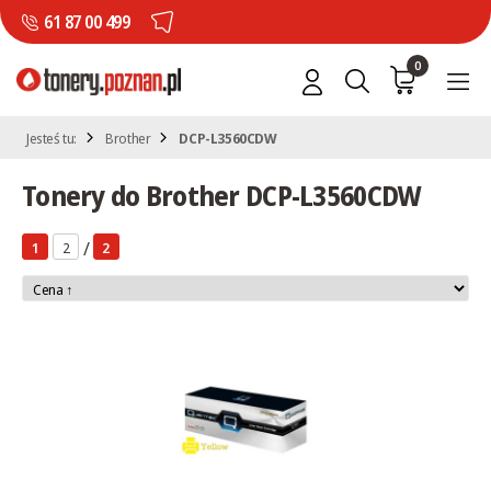
61 87 00 499
0
Jesteś tu:
Brother
DCP-L3560CDW
Tonery do Brother DCP-L3560CDW
/
1
2
2