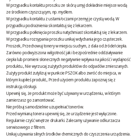
W przypadku kontaktu proszku ze skórą umyj dokładnie miejsce wodą
ze środkiem czyszczącym, np. mydłem.
W przypadku kontaktu z ustami/oczami przemyj je czystą wodą. W
przypadku podrażnienia skontaktuj się z lekarzem.
W przypadku połknięcia proszku natychmiast skontaktuj się z lekarzem.
W przypadku rozsypania proszku unikaj wdychania jego cząsteczek.
Proszek, Przechowuj tonery w miejscu suchym, z dala od źródeł ciepła.
Zarówno podwyższona wilgotność jak i bezpośrednie oddziaływanie
ciepła lub promieni słonecznych negatywnie wpływa na jakość i wydajność
produktu., Nie wyrzucaj zużytych produktów do odpadów zmieszanych.
Zużyty produkt zutylizuj w punkcie PSZOK albo zwróć do miejsca, w
którym kupiłeś produkt., Przed użyciem produktu zapoznaj się z
instrukcją obsługi.
Upewnij się, że produkt może być używany w urządzeniu, w którym
zamierzasz go zamontować.
Nie próbuj samodzielnie uzupełniać tonerów.
Przed wymianą tonera upewnij się, że urządzenie jest wyłączone.
Regularnie czyść wnętrze drukarki. Zalecamy używanie odkurzacza
serwisowego z filtrem.
Unikaj używania silnych środków chemicznych do czyszczenia urządzenia.