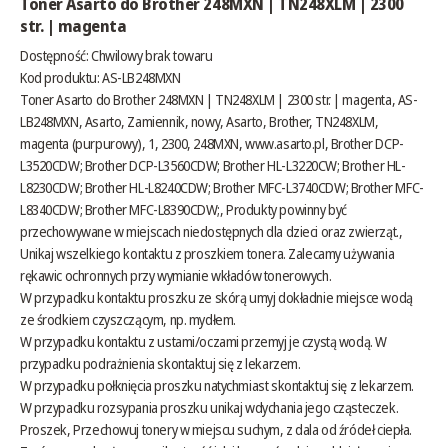
Toner Asarto do Brother 248MXN | TN248XLM | 2300
str. | magenta
Dostępność:
Chwilowy brak towaru
Kod produktu: AS-LB248MXN
Toner Asarto do Brother 248MXN | TN248XLM | 2300 str. | magenta, AS-
LB248MXN, Asarto, Zamiennik, nowy, Asarto, Brother, TN248XLM,
magenta (purpurowy), 1, 2300, 248MXN,
www.asarto.pl
, Brother DCP-
L3520CDW; Brother DCP-L3560CDW; Brother HL-L3220CW; Brother HL-
L8230CDW; Brother HL-L8240CDW; Brother MFC-L3740CDW; Brother MFC-
L8340CDW; Brother MFC-L8390CDW;, Produkty powinny być
przechowywane w miejscach niedostępnych dla dzieci oraz zwierząt.,
Unikaj wszelkiego kontaktu z proszkiem tonera. Zalecamy używania
rękawic ochronnych przy wymianie wkładów tonerowych.
W przypadku kontaktu proszku ze skórą umyj dokładnie miejsce wodą
ze środkiem czyszczącym, np. mydłem.
W przypadku kontaktu z ustami/oczami przemyj je czystą wodą. W
przypadku podrażnienia skontaktuj się z lekarzem.
W przypadku połknięcia proszku natychmiast skontaktuj się z lekarzem.
W przypadku rozsypania proszku unikaj wdychania jego cząsteczek.
Proszek, Przechowuj tonery w miejscu suchym, z dala od źródeł ciepła.