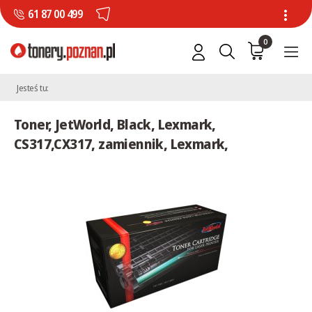
61 87 00 499
0
Jesteś tu:
Toner, JetWorld, Black, Lexmark,
CS317,CX317, zamiennik, Lexmark,