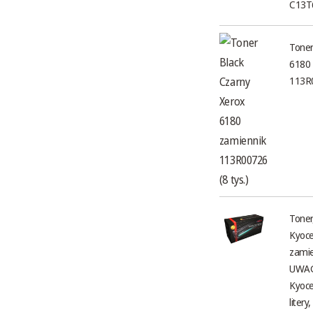
C13T
Toner
6180 
113R0
Toner
Kyoce
zamie
UWAGA
Kyoce
litery