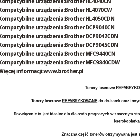
Kompatybilne urządzenia:Brother HL4040CN
Kompatybilne urządzenia:Brother HL4070CW
Kompatybilne urządzenia:Brother HL4050CDN
Kompatybilne urządzenia:Brother DCP9040CN
Kompatybilne urządzenia:Brother DCP9042CDN
Kompatybilne urządzenia:Brother DCP9045CDN
Kompatybilne urządzenia:Brother MFC9440CN
Kompatybilne urządzenia:Brother MFC9840CDW
Więcej informacji:www.brother.pl
Tonery laserowe REFABRYKO
Tonery laserowe
REFABRYKOWANE
do drukarek oraz innyc
Rozwiązanie to jest idealne dla dla osób pragnących w znacznym st
kserokopiarka
Znaczna część
tonerów
otrzymywana jest s