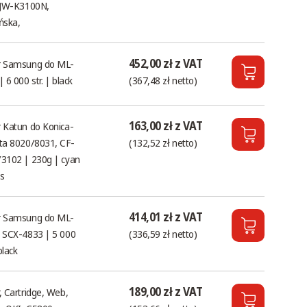
 JW-K3100N,
ńska,
452,00 zł z VAT
r Samsung do ML-
 6 000 str. | black
(367,48 zł netto)
163,00 zł z VAT
 Katun do Konica-
ta 8020/8031, CF-
(132,52 zł netto)
3102 | 230g | cyan
s
414,01 zł z VAT
r Samsung do ML-
 SCX-4833 | 5 000
(336,59 zł netto)
 black
189,00 zł z VAT
, Cartridge, Web,