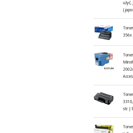
użyć,
(japo
Tone
356x |
Toner
Minol
2002/
Acces
Tone
3310,
str. |
Toner