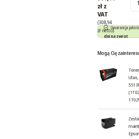
zł z
VAT
(308,94
Gwarancja jakośc
zł netto)
dni na zwrot
Mogą Cię zaintere
Toner
Utax,
5513
(1T0
1T02
Zesta
maint
Epson