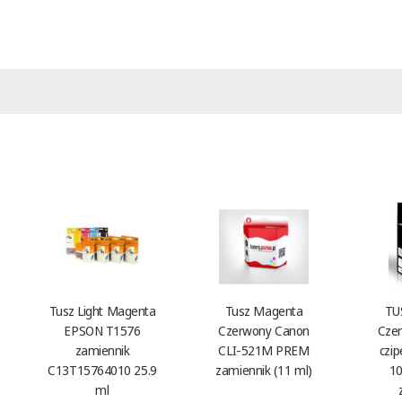
Tusz Light Magenta
Tusz Magenta
TU
EPSON T1576
Czerwony Canon
Czer
zamiennik
CLI-521M PREM
czi
C13T15764010 25.9
zamiennik (11 ml)
10
ml