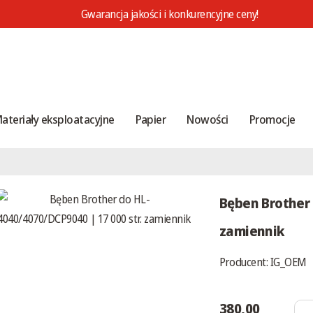
Gwarancja jakości i konkurencyjne ceny!
ateriały eksploatacyjne
Papier
Nowości
Promocje
Bęben Brother 
zamiennik
Producent:
IG_OEM
380,00