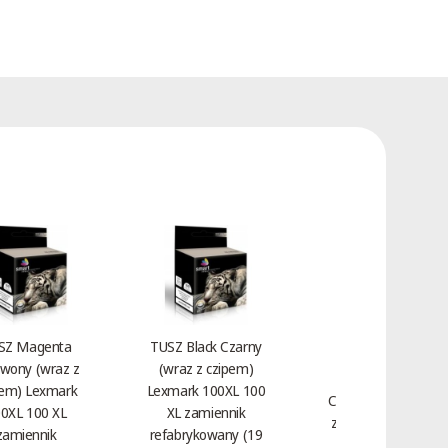
SZ Magenta
TUSZ Black Czarny
wony (wraz z
(wraz z czipem)
Toner Magenta
pem) Lexmark
Lexmark 100XL 100
Czerwony HP 312A
0XL 100 XL
XL zamiennik
zamiennik CF383A
zamiennik
refabrykowany (19
(2,7 tys.)