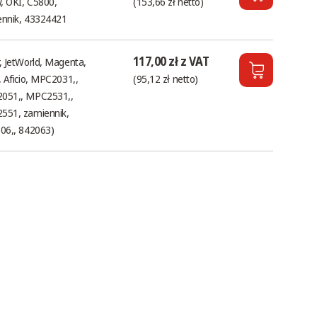
w, OKI, C5800,
(153,66 zł netto)
nnik, 43324421
117,00 zł z VAT
, JetWorld, Magenta,
, Aficio, MPC2031,,
(95,12 zł netto)
051,, MPC2531,,
551, zamiennik,
06,, 842063)