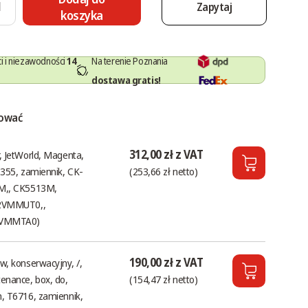
Zapytaj
koszyka
i i niezawodności
14
Na terenie Poznania
dostawa gratis!
sować
312,00 zł z VAT
, JetWorld, Magenta,
 355, zamiennik, CK-
(253,66 zł netto)
M,, CK5513M,
2VMMUT0,,
VMMTA0)
190,00 zł z VAT
w, konserwacyjny, /,
enance, box, do,
(154,47 zł netto)
, T6716, zamiennik,