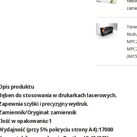
Yello
zamie
Toner
Ricoh
MPC2
MPC2
(8415
Opis produktu
Bęben do stosowania w drukarkach laserowych.
Zapewnia
szybki i precyzyjny
wydruk.
Zamiennik/Oryginał: zamiennik
Ilość w opakowaniu:1
Wydajność (przy 5% pokryciu strony A4):17000