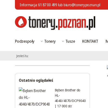
Informacja:
61 87 00 499
lub
biuro@tonery.poznan.pl
Podzespoły
Tonery
Tusze
KONTAKT
M
Jesteś tu:
Ostatnio oglądałeś
Bęben Brother do
HL-
4040/4070/DCP9040
| 17 000 str.