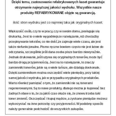
Dzięki temu, zastosowanie refabrykowanych kaset gwarantuje
otrzymanie
najwyższej jakości wydruku
. Wszystkie nasze
produkty REFABRYKOWANE objęte są
gwarancją
.
ilość stron wydruku jest co najmniej taka jak oryginalnych kaset.
Większość osób, czy to w pracy, czy w swoim domu, posługuje się
drukarką. Jest to o wiele wygodniejsze rozwiązanie, niż chociażby
przepisywanie tekstów, co nie dość,że zajmuje wiele czasu, ale jest
także niefunkcjonalne. Pismo ręczne bowiem często nie jest łatwe do
odczytania, szczególnie jeśli dana osoba pisze bardzo niewyraźnie.
Jednak drukowanie, jeśli używa się oryginalnych tonerów, może być
bardzo drogą przyjemnością. Jest na to rozwiązanie, to znaczy
zamienniki tonerów, jakie są o wiele tańsze, ale działają doskonale.
Dzięki zamiennikom można oszczędzić wiele pieniędzy, przy takiej
samej jakości wydruku, jak w przypadku oryginalnych produktów.
Warto również pamiętać o tym, że zamienniki nie są tonerami
regenerowanymi. Są to nowe produkty, dlatego można je kupować bez
żadnych obaw o to, że za jakiś czas okaże się, że znowu trzeba taki
toner zmienić. Oszczędzać i kupuj mądrze, a zyskane pieniądze możesz
wykorzystać na inne potrzeby czy przyjemności. W podobny sposób
należy generalnie podchodzić do wszystkich zakupów.