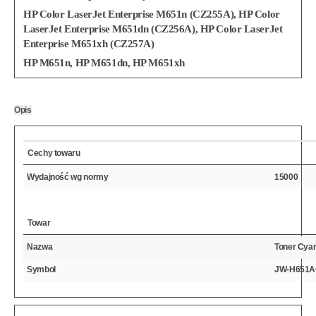
HP Color LaserJet Enterprise M651n (CZ255A), HP Color
LaserJet Enterprise M651dn (CZ256A), HP Color LaserJet
Enterprise M651xh (CZ257A)
HP M651n, HP M651dn, HP M651xh
Opis
Cechy towaru
Wydajność wg normy
15000
Towar
Nazwa
Toner Cya
Symbol
JW-H651