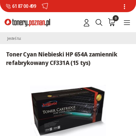
61 87 00 499
0
Jesteś tu:
Toner Cyan Niebieski HP 654A zamiennik
refabrykowany CF331A (15 tys)