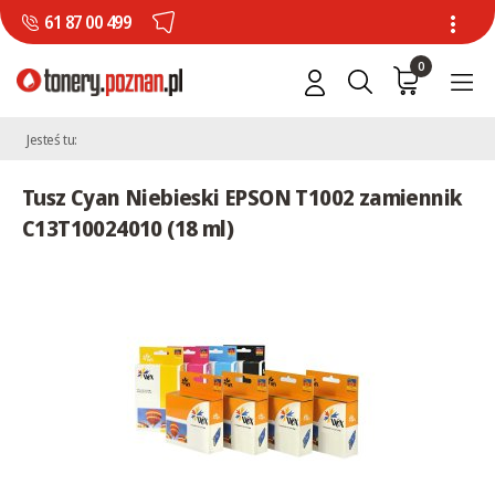
61 87 00 499
0
Jesteś tu:
Tusz Cyan Niebieski EPSON T1002 zamiennik
C13T10024010 (18 ml)